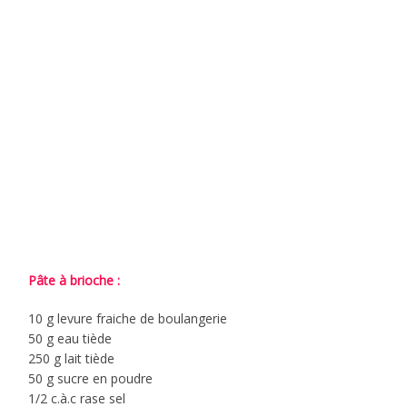
Pâte à brioche :
10 g levure fraiche de boulangerie
50 g eau tiède
250 g lait tiède
50 g sucre en poudre
1/2 c.à.c rase sel