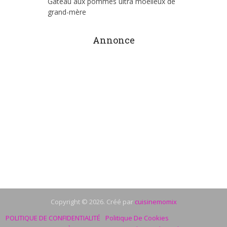
Gâteau aux pommes ultra moelleux de
grand-mère
Annonce
Copyright © 2026. Créé par
cuisinemomix
POLITIQUE DE CONFIDENTIALITÉ
Politique De Cookies