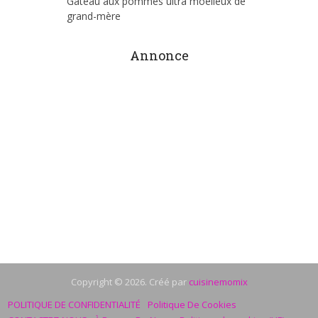
Gâteau aux pommes ultra moelleux de
grand-mère
Annonce
Copyright © 2026. Créé par
cuisinemomix
POLITIQUE DE CONFIDENTIALITÉ
Politique De Cookies