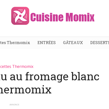
ttes Thermomix
ENTRÉES
GÂTEAUX
DESSERT
cettes Thermomix
au au fromage blanc
thermomix
ANNONCE