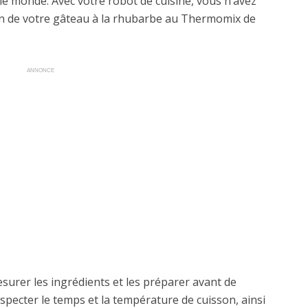
 le monde. Avec votre robot de cuisine, vous n’avez
tion de votre gâteau à la rhubarbe au Thermomix de
ANNONCE
mesurer les ingrédients et les préparer avant de
specter le temps et la température de cuisson, ainsi