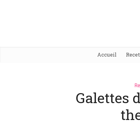
Accueil
Rece
Re
Galettes 
th