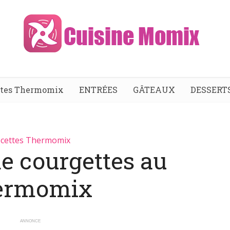
ttes Thermomix
ENTRÉES
GÂTEAUX
DESSERT
cettes Thermomix
de courgettes au
ermomix
ANNONCE