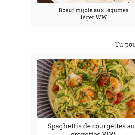
Boeuf mijoté aux légumes
léger WW
Tu pou
Spaghettis de courgettes a
crevettes WW