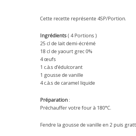
Cette recette représente 4SP/Portion.
Ingrédients
( 4 Portions )
25 cl de lait demi-écrémé
18 cl de yaourt grec 0%
4 œufs
1 c.à.s d’édulcorant
1 gousse de vanille
4 c.à.s de caramel liquide
Préparation
:
Préchauffer votre four à 180°C.
Fendre la gousse de vanille en 2 puis grat