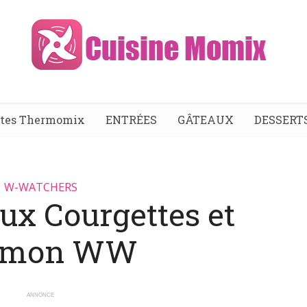
ttes Thermomix
ENTRÉES
GÂTEAUX
DESSERT
W-WATCHERS
aux Courgettes et
umon WW
ANNONCE