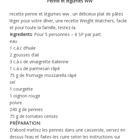
Penne et légumes WW
recette penne et légumes ww . un délicieux plat de pâtes
léger pour votre dîner, une recette Weight Watchers, facile
et pour toute la famille, testez-la.
Ingredients
: Pour 5 personnes – 6 SP par part.
eau
1 c.à.c d’huile
2 gousses d’ail
3 c.à.s de vinaigrette italienne
1 c.à.s de parmesan râpé
75 g de fromage mozzarella râpé
sel
1 courgette
1 oignon rouge
poivre
240 g de pennes
75 g de tomates cerises
PRÉPARATION:
D’abord mettez les pennes dans une casserole, versez en
dessus l’eau et faites-les cuire selon les instructions sur