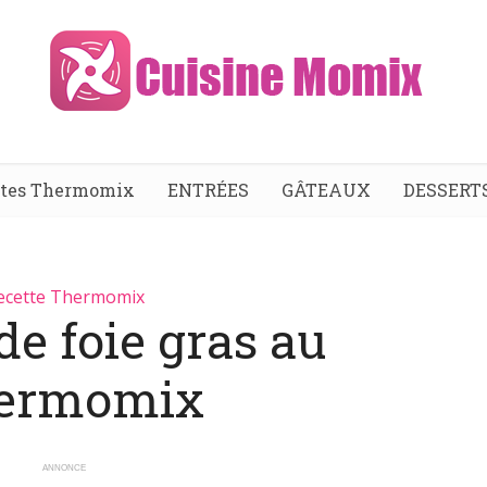
ttes Thermomix
ENTRÉES
GÂTEAUX
DESSERT
ecette Thermomix
e foie gras au
ermomix
ANNONCE