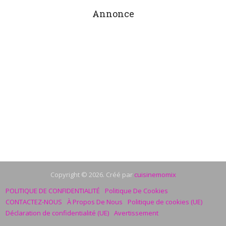
Annonce
Copyright © 2026. Créé par
cuisinemomix
POLITIQUE DE CONFIDENTIALITÉ
Politique De Cookies
CONTACTEZ-NOUS
À Propos De Nous
Politique de cookies (UE)
Déclaration de confidentialité (UE)
Avertissement