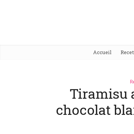
Accueil
Rece
R
Tiramisu a
chocolat bl