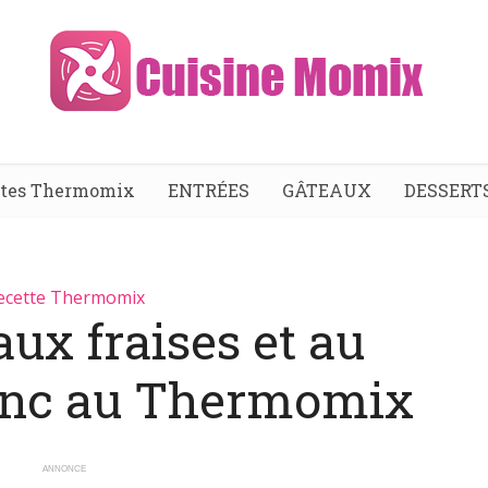
ttes Thermomix
ENTRÉES
GÂTEAUX
DESSERT
ecette Thermomix
ux fraises et au
anc au Thermomix
ANNONCE