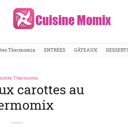
ttes Thermomix
ENTRÉES
GÂTEAUX
DESSERT
ecette Thermomix
ux carottes au
ermomix
ANNONCE