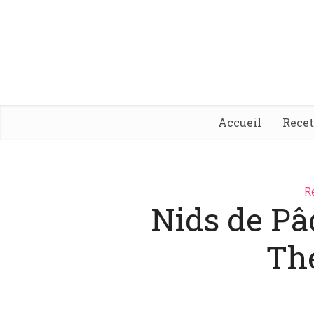
Accueil
Rece
R
Nids de Pâ
Th