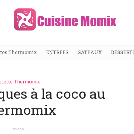
ttes Thermomix
ENTRÉES
GÂTEAUX
DESSERT
ecette Thermomix
ques à la coco au
ermomix
ANNONCE