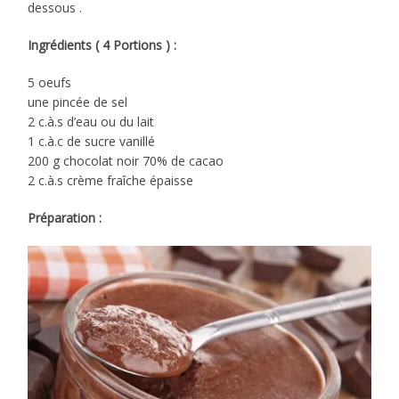
dessous .
Ingrédients ( 4 Portions ) :
5 oeufs
une pincée de sel
2 c.à.s d’eau ou du lait
1 c.à.c de sucre vanillé
200 g chocolat noir 70% de cacao
2 c.à.s crème fraîche épaisse
Préparation :