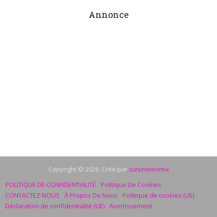
Annonce
Copyright © 2026. Créé par
cuisinemomix
POLITIQUE DE CONFIDENTIALITÉ
Politique De Cookies
CONTACTEZ-NOUS
À Propos De Nous
Politique de cookies (UE)
Déclaration de confidentialité (UE)
Avertissement