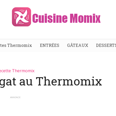
ttes Thermomix
ENTRÉES
GÂTEAUX
DESSERT
ecette Thermomix
ugat au Thermomix
ANNONCE