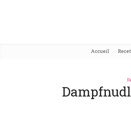
Accueil
Rece
R
Dampfnudl