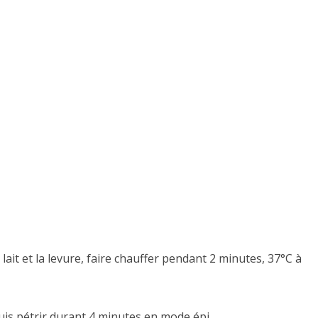
lait et la levure, faire chauffer pendant 2 minutes, 37°C à
puis pétrir durant 4 minutes en mode épi.