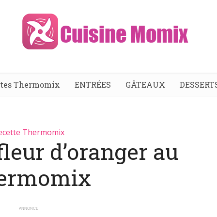
ttes Thermomix
ENTRÉES
GÂTEAUX
DESSERT
ecette Thermomix
fleur d’oranger au
ermomix
ANNONCE