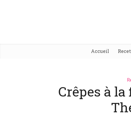
Accueil
Rece
R
Crêpes à la 
Th