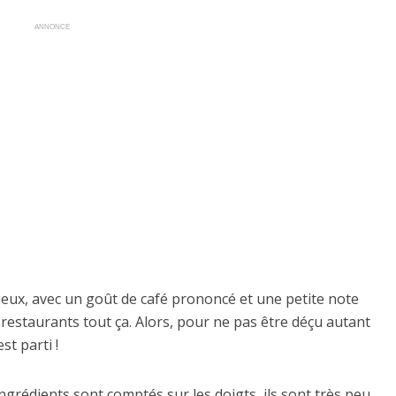
ANNONCE
ueux, avec un goût de café prononcé et une petite note
es restaurants tout ça. Alors, pour ne pas être déçu autant
t parti !
 ingrédients sont comptés sur les doigts, ils sont très peu