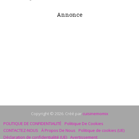
Annonce
Copyright © 2026. Créé par
cuisinemomix
POLITIQUE DE CONFIDENTIALITÉ
Politique De Cookies
CONTACTEZ-NOUS
À Propos De Nous
Politique de cookies (UE)
Déclaration de confidentialité (UE)
Avertissement