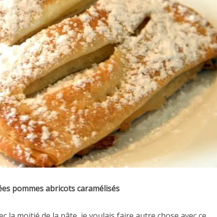
etées pommes abricots caramélisés
c la moitié de la pâte, je voulais faire autre chose avec ce