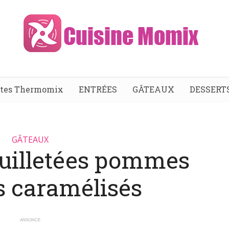
ttes Thermomix
ENTRÉES
GÂTEAUX
DESSERT
GÂTEAUX
euilletées pommes
s caramélisés
ANNONCE