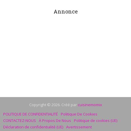
Annonce
Copyright © 2026. Créé par
cuisinemomix
POLITIQUE DE CONFIDENTIALITÉ
Politique De Cookies
CONTACTEZ-NOUS
À Propos De Nous
Politique de cookies (UE)
Déclaration de confidentialité (UE)
Avertissement