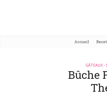
Accueil
Rece
GÂTEAUX
•
Bûche F
Th