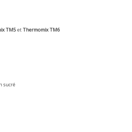
ix TM5
et
Thermomix TM6
n sucré