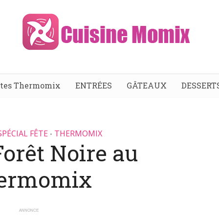
ttes Thermomix
ENTRÉES
GÂTEAUX
DESSERT
SPÉCIAL FÊTE
THERMOMIX
•
orêt Noire au
ermomix
ANNONCE