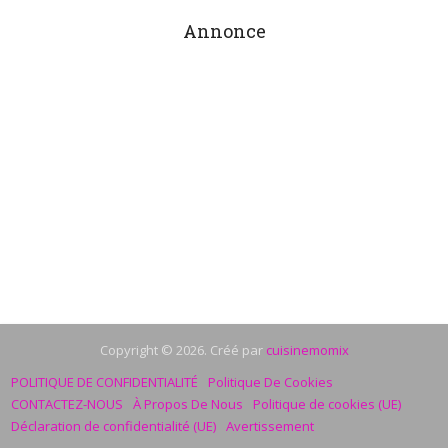
Annonce
Copyright © 2026. Créé par
cuisinemomix
POLITIQUE DE CONFIDENTIALITÉ
Politique De Cookies
CONTACTEZ-NOUS
À Propos De Nous
Politique de cookies (UE)
Déclaration de confidentialité (UE)
Avertissement