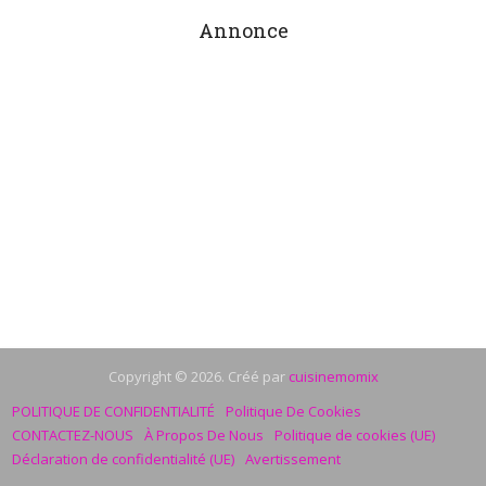
Annonce
Copyright © 2026. Créé par
cuisinemomix
POLITIQUE DE CONFIDENTIALITÉ
Politique De Cookies
CONTACTEZ-NOUS
À Propos De Nous
Politique de cookies (UE)
Déclaration de confidentialité (UE)
Avertissement