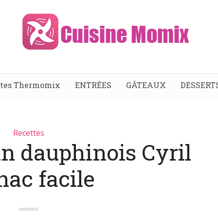
ttes Thermomix
ENTRÉES
GÂTEAUX
DESSERT
Recettes
in dauphinois Cyril
nac facile
ANNONCE