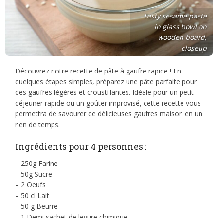
Tasty sesame paste
in glass bowl on
wooden board,
closeup
Découvrez notre recette de pâte à gaufre rapide ! En
quelques étapes simples, préparez une pâte parfaite pour
des gaufres légères et croustillantes. Idéale pour un petit-
déjeuner rapide ou un goûter improvisé, cette recette vous
permettra de savourer de délicieuses gaufres maison en un
rien de temps.
Ingrédients pour 4 personnes :
– 250g Farine
– 50g Sucre
– 2 Oeufs
– 50 cl Lait
– 50 g Beurre
– 1 Demi sachet de levure chimique