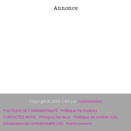
Annonce
Copyright © 2026. Créé par
cuisinemomix
POLITIQUE DE CONFIDENTIALITÉ
Politique De Cookies
CONTACTEZ-NOUS
À Propos De Nous
Politique de cookies (UE)
Déclaration de confidentialité (UE)
Avertissement