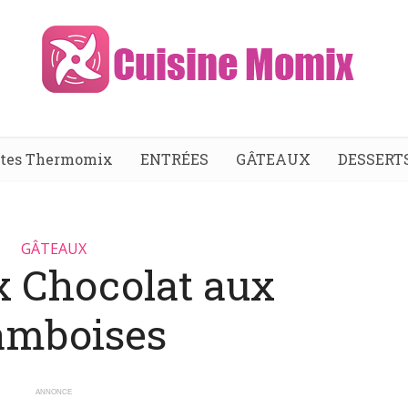
ttes Thermomix
ENTRÉES
GÂTEAUX
DESSERT
GÂTEAUX
x Chocolat aux
amboises
ANNONCE