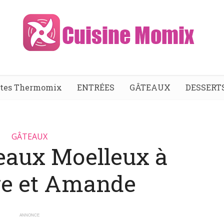
ttes Thermomix
ENTRÉES
GÂTEAUX
DESSERT
GÂTEAUX
eaux Moelleux à
ge et Amande
ANNONCE