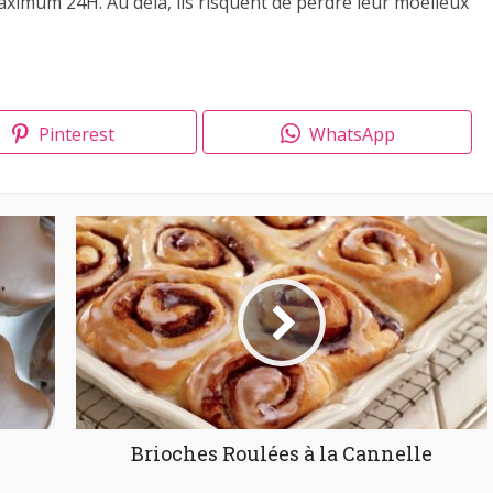
ximum 24H. Au delà, ils risquent de perdre leur moelleux
Pinterest
WhatsApp
Brioches Roulées à la Cannelle