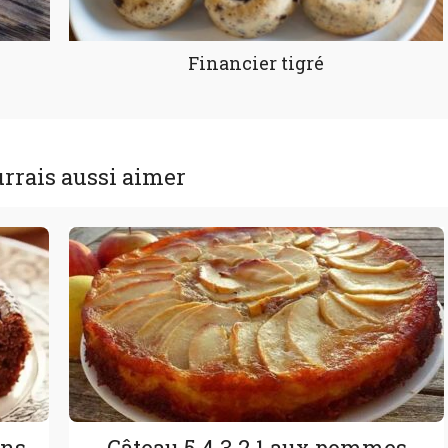
Financier tigré
rrais aussi aimer
ons
Gâteau 5.4.3.2.1 aux pommes