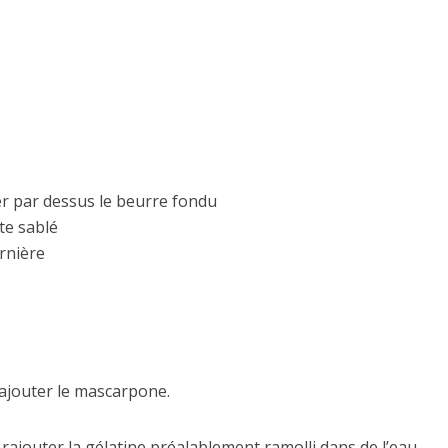
er par dessus le beurre fondu
te sablé
rnière
rajouter le mascarpone.
s rajouter la gélatine préalablement ramolli dans de l’eau