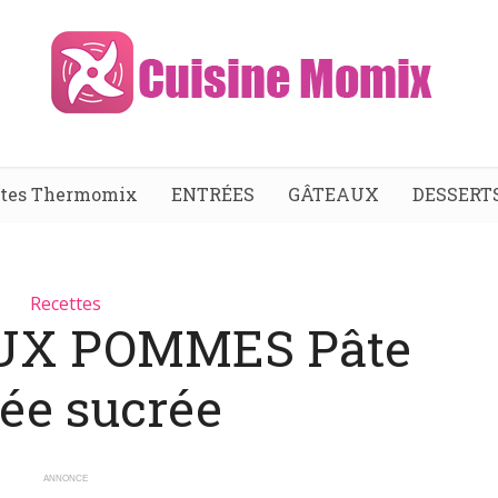
ttes Thermomix
ENTRÉES
GÂTEAUX
DESSERT
Recettes
UX POMMES Pâte
sée sucrée
ANNONCE