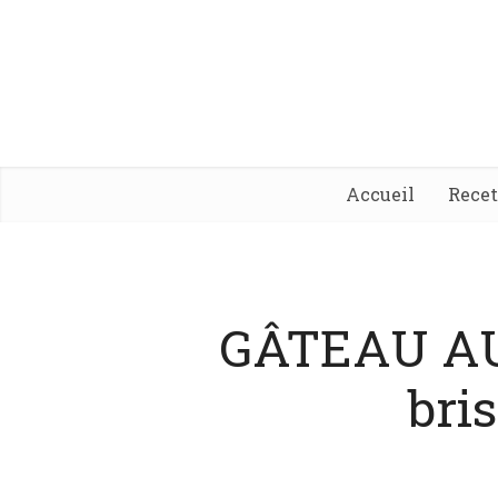
Accueil
Rece
GÂTEAU A
bri