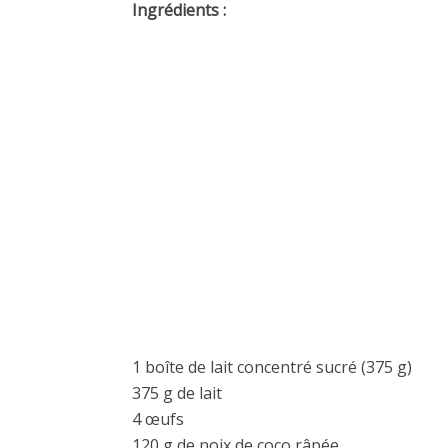
Ingrédients :
1 boîte de lait concentré sucré (375 g)
375 g de lait
4 œufs
120 g de noix de coco râpée