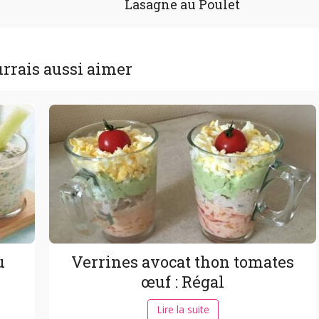
Lasagne au Poulet
rrais aussi aimer
u
Verrines avocat thon tomates
œuf : Régal
Lire la suite