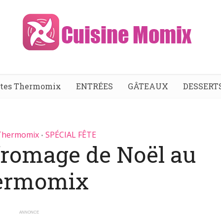
ttes Thermomix
ENTRÉES
GÂTEAUX
DESSERT
 Thermomix
SPÉCIAL FÊTE
•
fromage de Noël au
ermomix
ANNONCE