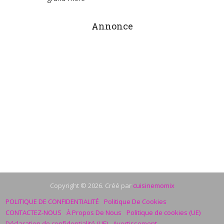
Annonce
Copyright © 2026. Créé par
cuisinemomix
POLITIQUE DE CONFIDENTIALITÉ
Politique De Cookies
CONTACTEZ-NOUS
À Propos De Nous
Politique de cookies (UE)
Déclaration de confidentialité (UE)
Avertissement