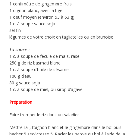
1 centimètre de gingembre frais
1 oignon blanc, avec la tige
1 oeuf moyen (environ 53 à 63 g)
1 c. à soupe sauce soja
sel fin
légumes de votre choix en tagliatelles ou en brunoise
La sauce :
1 c. à soupe de fécule de maïs, rase
250 g de riz basmati blanc
1 c. à soupe d’huile de sésame
100 g d’eau
80 g sauce soja
1 c. à soupe de miel, ou sirop d’agave
Préparation :
Faire tremper le riz dans un saladier.
Mettre l’ail, l’oignon blanc et le gingembre dans le bol puis
hacher 5 sec/vitesse 5. Racler les parois du bol à l’aide de la