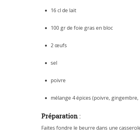
16 cl de lait
100 gr de foie gras en bloc
2 œufs
sel
poivre
mélange 4 épices (poivre, gingembre, 
Préparation
:
Faites fondre le beurre dans une casserole