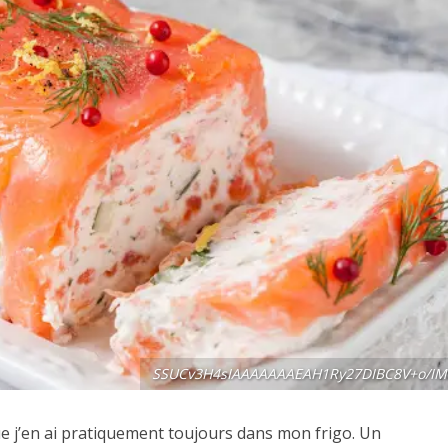
SSUCv3H4sIAAAAAAAEAH1Ry27DIBC8V+o/IM
ue j’en ai pratiquement toujours dans mon frigo. Un