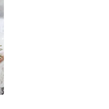
62ZPxKnHNV9R+iHtZA3FUIVIBTRZH/vWBsiVNuzMzOwCzP9zdC6AgO