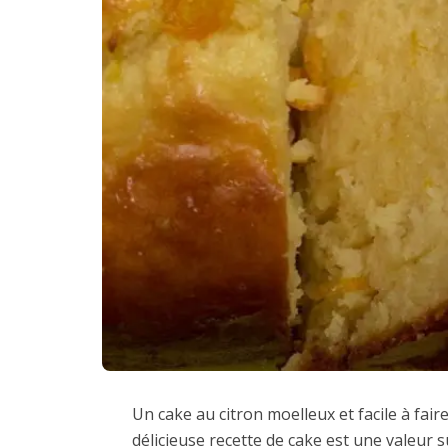
Un cake au citron moelleux et facile à faire,
délicieuse recette de cake est une valeur sû