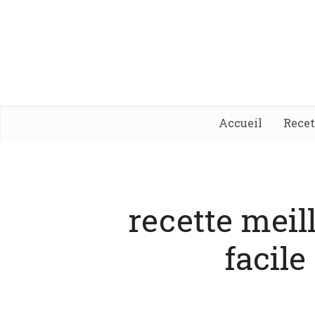
Accueil
Rece
recette meil
facile