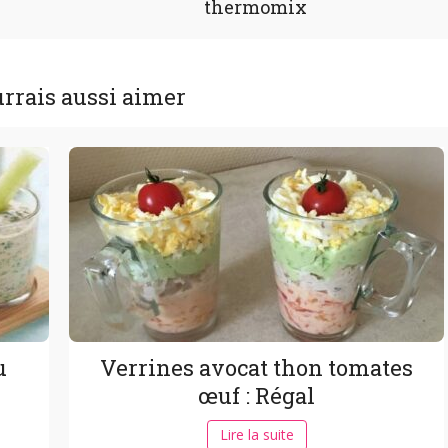
thermomix
rrais aussi aimer
u
Verrines avocat thon tomates
œuf : Régal
Lire la suite