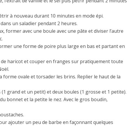
e, l’extrait de vanille et le sel puis pétrir pendant 2 minutes
étrir à nouveau durant 10 minutes en mode épi.
er dans un saladier pendant 2 heures.
ux, former avec une boule avec une pâte et diviser l’autre
c.
former une forme de poire plus large en bas et partant en
 de haricot et couper en franges sur pratiquement toute
Noël.
a forme ovale et torsader les brins. Replier le haut de la
 (1 grand et un petit) et deux boules (1 grosse et 1 petite).
 bonnet et la petite le nez. Avec le gros boudin,
 moustaches.
a pour ajouter un peu de barbe en façonnant quelques