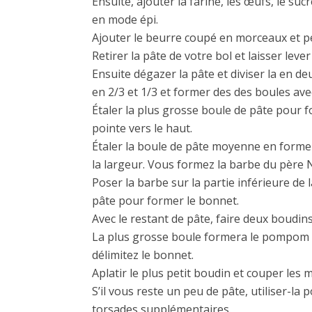
Ensuite, ajouter la farine, les œufs, le sucr
en mode épi.
Ajouter le beurre coupé en morceaux et p
Retirer la pâte de votre bol et laisser lev
Ensuite dégazer la pâte et diviser la en de
en 2/3 et 1/3 et former des des boules ave
Étaler la plus grosse boule de pâte pour 
pointe vers le haut.
Étaler la boule de pâte moyenne en forme
la largeur. Vous formez la barbe du père 
Poser la barbe sur la partie inférieure de l
pâte pour former le bonnet.
Avec le restant de pâte, faire deux boudins
La plus grosse boule formera le pompom du
délimitez le bonnet.
Aplatir le plus petit boudin et couper les
S’il vous reste un peu de pâte, utiliser-l
torsades supplémentaires.