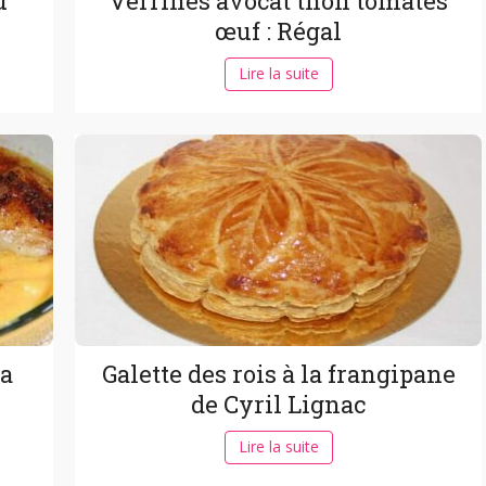
u
Verrines avocat thon tomates
œuf : Régal
Lire la suite
la
Galette des rois à la frangipane
de Cyril Lignac
Lire la suite