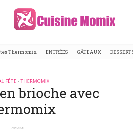
ttes Thermomix
ENTRÉES
GÂTEAUX
DESSERT
AL FÊTE
THERMOMIX
•
 en brioche avec
ermomix
ANNONCE