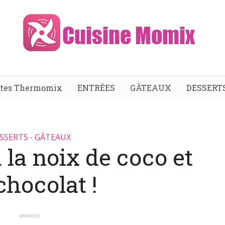
ttes Thermomix
ENTRÉES
GÂTEAUX
DESSERT
SSERTS
GÂTEAUX
•
 la noix de coco et
chocolat !
ANNONCE