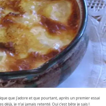
sique que j’adore et que pourtant, après un premier essai
déjà, je n’ai jamais retenté. Oui c’est bête je sais !