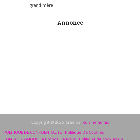
grand-mère
Annonce
Copyright © 2026. Créé par
cuisinemomix
POLITIQUE DE CONFIDENTIALITÉ
Politique De Cookies
CONTACTEZ-NOUS
À Propos De Nous
Politique de cookies (UE)