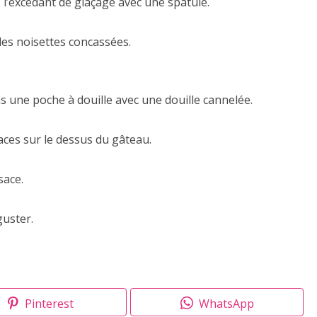
 l’excédant de glaçage avec une spatule.
es noisettes concassées.
s une poche à douille avec une douille cannelée.
ces sur le dessus du gâteau.
sace.
guster.
Pinterest
WhatsApp