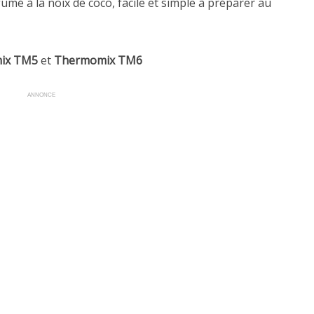
mé à la noix de coco, facile et simple à préparer au
ix TM5
et
Thermomix TM6
ANNONCE