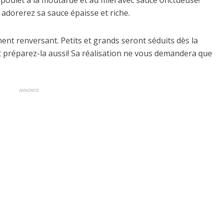
poulet à la moutarde et au miel avec sauce onctueuse!
 adorerez sa sauce épaisse et riche.
ent renversant. Petits et grands seront séduits dès la
 préparez-la aussi! Sa réalisation ne vous demandera que
ANNONCE