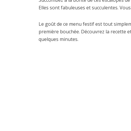
Succombez à la bonté de ces escalopes de 
Elles sont fabuleuses et succulentes. Vous
Le goût de ce menu festif est tout simplem
première bouchée. Découvrez la recette et
quelques minutes.