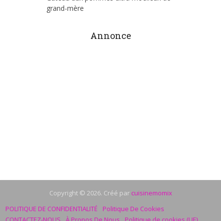
grand-mère
Annonce
Copyright © 2026. Créé par
cuisinemomix
POLITIQUE DE CONFIDENTIALITÉ
Politique De Cookies
CONTACTEZ-NOUS
À Propos De Nous
Politique de cookies (UE)